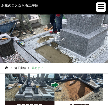
お墓のことなら石工平岡
サービス
施工実績
墓じまい